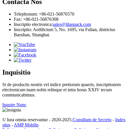
Contacta Nos
Telephonum: +86-021-56876570
Fax: +86-021-56876308
Inscriptio electronica:
sales@lilanpack.com
Inscriptio: Aedificium 5, No. 1695, via Fulian, districtus
Baoshan, Shanghai.
Inquisitio
Si de productis nostris vel indice pretiorum quaeris, inscriptionem
electronicam tuam nobis relinque et intra horas XXIV tecum
communicabimus.
Inquire Nunc
© Iura omnia reservantur - 2020-2025.
Consilium de Secreto
-
Index
situs
-
AMP Mobilis