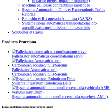
Impactor gregis (Impactor multiplex)
Machina pelliculae contractibilis implendae
Systema Automaticum Onus et Exonerationis Corbis
Retortae
Repositio et Recuperatio Automata (AS/RS)
Systema lineae automaticae transportatoriae pro
ampullis/vasis metallicis/cartonibus/sarcinis
Solutiones et Casus
Producta Praecipua
Palletizator automaticus coordinatarum servo
Palletizator Automaticus pro
Cartonibus/Sacculis/Situlis/Sarcinis
Systema Integratum Roboticum Delta
Systema automaticum onerandi receptacula (praebens AM...)
Linea impletionis potionum carbonatarum