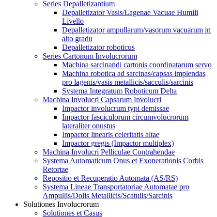
Series Depalletizantium
Depalletizator Vasis/Lagenae Vacuae Humili
Livello
Depalletizator ampullarum/vasorum vacuarum in
alto gradu
Depalletizator roboticus
Series Cartonum Involucrorum
Machina sarcinandi cartonis coordinatarum servo
Machina robotica ad sarcinas/capsas implendas
pro lagenis/vasis metallicis/sacculis/sarcinis
Systema Integratum Roboticum Delta
Machina Involucri Capsarum Involucri
Impactor involucrum typi demissae
Impactor fasciculorum circumvolucrorum
lateraliter onustus
Impactor linearis celeritatis altae
Impactor gregis (Impactor multiplex)
Machina Involucri Pelliculae Contrahendae
Systema Automaticum Onus et Exonerationis Corbis
Retortae
Repositio et Recuperatio Automata (AS/RS)
Systema Lineae Transportatoriae Automatae pro
Ampullis/Dolis Metallicis/Scatulis/Sarcinis
Solutiones Involucrorum
Solutiones et Casus