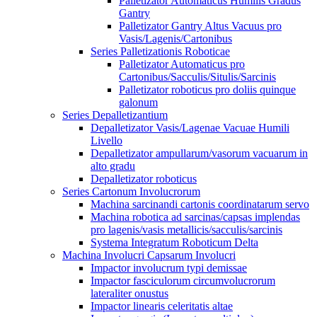
Palletizator Automaticus Humilis Gradus
Gantry
Palletizator Gantry Altus Vacuus pro
Vasis/Lagenis/Cartonibus
Series Palletizationis Roboticae
Palletizator Automaticus pro
Cartonibus/Sacculis/Situlis/Sarcinis
Palletizator roboticus pro doliis quinque
galonum
Series Depalletizantium
Depalletizator Vasis/Lagenae Vacuae Humili
Livello
Depalletizator ampullarum/vasorum vacuarum in
alto gradu
Depalletizator roboticus
Series Cartonum Involucrorum
Machina sarcinandi cartonis coordinatarum servo
Machina robotica ad sarcinas/capsas implendas
pro lagenis/vasis metallicis/sacculis/sarcinis
Systema Integratum Roboticum Delta
Machina Involucri Capsarum Involucri
Impactor involucrum typi demissae
Impactor fasciculorum circumvolucrorum
lateraliter onustus
Impactor linearis celeritatis altae