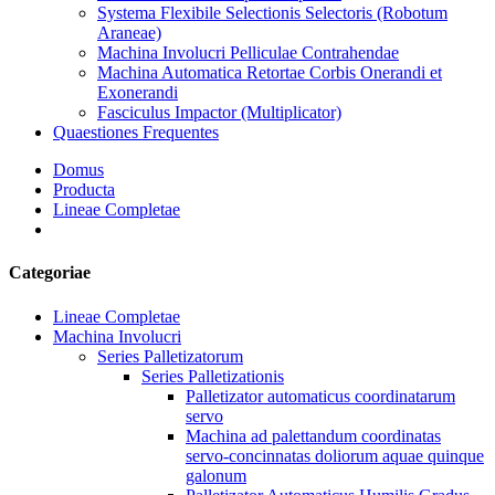
Systema Flexibile Selectionis Selectoris (Robotum
Araneae)
Machina Involucri Pelliculae Contrahendae
Machina Automatica Retortae Corbis Onerandi et
Exonerandi
Fasciculus Impactor (Multiplicator)
Quaestiones Frequentes
Domus
Producta
Lineae Completae
Categoriae
Lineae Completae
Machina Involucri
Series Palletizatorum
Series Palletizationis
Palletizator automaticus coordinatarum
servo
Machina ad palettandum coordinatas
servo-concinnatas doliorum aquae quinque
galonum