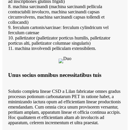
ad inscriptiones glutinis frigidi)
8. machina sarcinandi (machina sarcinandi pellicula
contractabili involucro, machina sarcinandi capsas
circumvolvens, machina sarcinandi capsas tollendi et
collocandi)
9. ferculum cartonis/sarcinae: ferculum cylindricum vel
ferculum catenae
10. palletizator (palletizator porticus humilis, palletizator
porticus alti, palletizator columnae singularis)
11. machina involvendi pelliculam extensibilem.
Unus socius omnibus necessitatibus tuis
Solutio completa lineae CSD a Lilan fabricatae omnes gradus
processus potionum carbonatarum PET in ratione habet, a
minimizando iactura opum ad efficientiam lineae productionis
emendandam. Cum omnia circa unum provisorem versantur,
peritiam amplam, apparatum lineae et officia continua accipis.
Hoc qualitatem et efficientiam altam ab involucris ad
apparatum, celerem incrementum et ultra praestat.