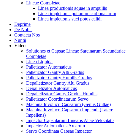
Lineae Completae
Linea productionis aquae in ampullis
Linea impletionis potionum carbonatarum
Linea impletionis suci potus calidi
Deprime
De Nobis
Contacta Nos
Nuntii
Videos
Solutiones et Capsae Lineae Sarcinarum Secundariae
Completae
Linea Liquida
Palletizator Automaticus
Palletizator Gantry Alti Gradus
Palletizator Gantry Humilis Gradus
Depalletizator Gantry Alti Gradus
Depalletizator Automaticus
Depalletizator Gantry Gradus Humilis
Palletizator Coordinatarum Servo
Machina Involucri Capsarum (Genus Guttae)
Machina Involucri Capsarum Implendi (Latere
Impellens)
Impactor Capsularum Linearis Altae Velocitatis
Impactor Automaticus Arcarum
Servo Coordinata Capsae Impactor