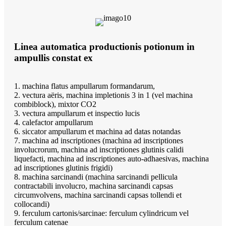
Linea automatica productionis potionum in
ampullis constat ex
1. machina flatus ampullarum formandarum,
2. vectura aëris, machina impletionis 3 in 1 (vel machina
combiblock), mixtor CO2
3. vectura ampullarum et inspectio lucis
4. calefactor ampullarum
6. siccator ampullarum et machina ad datas notandas
7. machina ad inscriptiones (machina ad inscriptiones
involucrorum, machina ad inscriptiones glutinis calidi
liquefacti, machina ad inscriptiones auto-adhaesivas, machina
ad inscriptiones glutinis frigidi)
8. machina sarcinandi (machina sarcinandi pellicula
contractabili involucro, machina sarcinandi capsas
circumvolvens, machina sarcinandi capsas tollendi et
collocandi)
9. ferculum cartonis/sarcinae: ferculum cylindricum vel
ferculum catenae