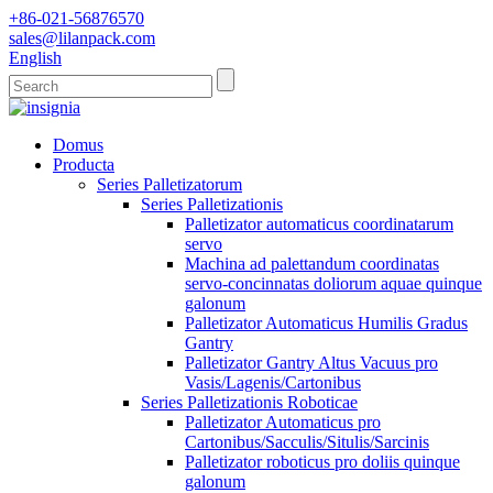
+86-021-56876570
sales@lilanpack.com
English
Domus
Producta
Series Palletizatorum
Series Palletizationis
Palletizator automaticus coordinatarum
servo
Machina ad palettandum coordinatas
servo-concinnatas doliorum aquae quinque
galonum
Palletizator Automaticus Humilis Gradus
Gantry
Palletizator Gantry Altus Vacuus pro
Vasis/Lagenis/Cartonibus
Series Palletizationis Roboticae
Palletizator Automaticus pro
Cartonibus/Sacculis/Situlis/Sarcinis
Palletizator roboticus pro doliis quinque
galonum