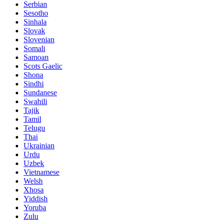
Serbian
Sesotho
Sinhala
Slovak
Slovenian
Somali
Samoan
Scots Gaelic
Shona
Sindhi
Sundanese
Swahili
Tajik
Tamil
Telugu
Thai
Ukrainian
Urdu
Uzbek
Vietnamese
Welsh
Xhosa
Yiddish
Yoruba
Zulu