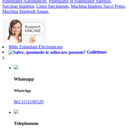
Palletizator Automaticus
,
Palletizator et Palletizator Sinensis
,
Sarcinae Impletor
,
Linea Sarcinarum
,
Machina Implens Succi Potus
,
Machina Implendi Aquae
,
Mitte Epistulam Electronicam
Gulielmus
x
Whatsapp
WhatsApp
8613151196529
Telephonum